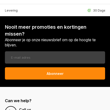
lle Levering
30 Dagen r
Nooit meer promoties en kortingen
missen?
Abonneer je op onze nieuwsbrief om op de hoogte te
blijven.
Abonneer
Can we help?
Call us