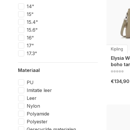
14"
15"
15.4"
15.6"
16"
17"
Kipling
17.3"
Elysia W
boho ta
Materiaal
€134,90
PU
Imitatie leer
Leer
Nylon
Polyamide
Polyester
Gerecyclde materialen