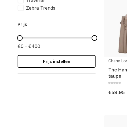
Travelite
Zebra Trends
Prijs
€0 - €400
Charm Lo
Prijs instellen
The Ham
taupe
€59,95