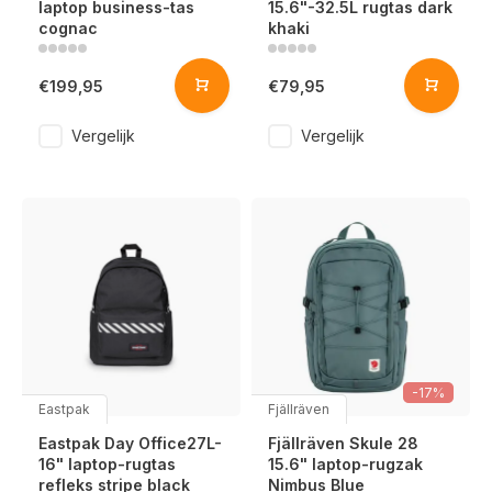
laptop business-tas
15.6"-32.5L rugtas dark
cognac
khaki
€199,95
€79,95
Vergelijk
Vergelijk
-17%
Eastpak
Fjällräven
Eastpak Day Office27L-
Fjällräven Skule 28
16" laptop-rugtas
15.6" laptop-rugzak
refleks stripe black
Nimbus Blue