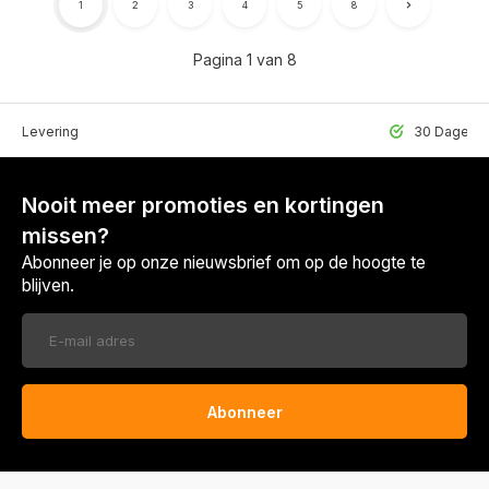
1
2
3
4
5
8
Pagina 1 van 8
lle Levering
30 Dagen r
Nooit meer promoties en kortingen
missen?
Abonneer je op onze nieuwsbrief om op de hoogte te
blijven.
Abonneer