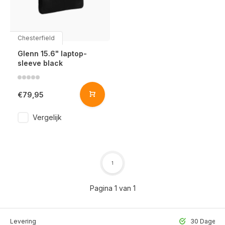
Chesterfield
Glenn 15.6" laptop-
sleeve black
€79,95
Vergelijk
1
Pagina 1 van 1
lle Levering
30 Dagen r