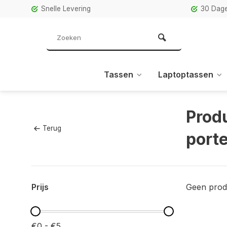
Snelle Levering
30 Dage
Tassen
Laptoptassen
Prod
Terug
port
Prijs
Geen prod
€0 - €5