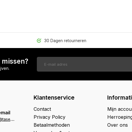
30 Dagen retourneren
n missen?
jven.
Klantenservice
Informat
Contact
Mijn accou
email
Privacy Policy
Herroepin
k
lantenservice@tasenik.nl
Betaalmethoden
Over ons