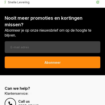
elle Levering
30 Dagen 
Nooit meer promoties en kortingen
missen?
Abonneer je op onze nieuwsbrief om op de hoogte te
blijven.
Abonneer
Can we help?
Klantenservice:
Call us