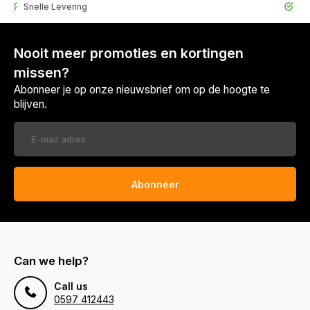
elle Levering
30 Dagen r
Nooit meer promoties en kortingen
missen?
Abonneer je op onze nieuwsbrief om op de hoogte te
blijven.
Abonneer
Can we help?
Call us
0597 412443