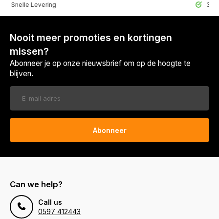
lle Levering
30 Dagen r
Nooit meer promoties en kortingen
missen?
Abonneer je op onze nieuwsbrief om op de hoogte te
blijven.
Abonneer
Can we help?
Call us
0597 412443