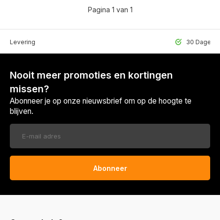
Pagina 1 van 1
lle Levering
30 Dagen r
Nooit meer promoties en kortingen
missen?
Abonneer je op onze nieuwsbrief om op de hoogte te
blijven.
Abonneer