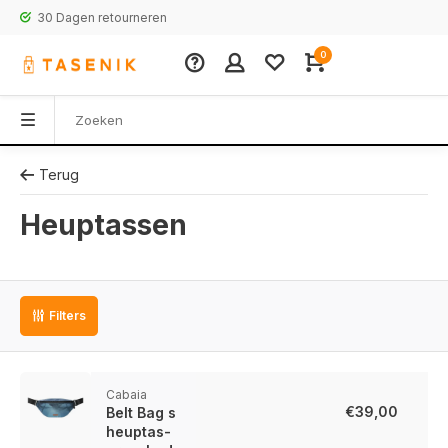
30 Dagen retourneren
0
Terug
Heuptassen
Filters
Cabaia
€39,00
Belt Bag s
heuptas-