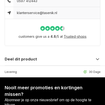
0597 412443
klantenservice@tasenik.nl
customers give us a
4.8
/
5
at
Trusted-shops
Deel dit product
lle Levering
30 Dagen r
Nooit meer promoties en kortingen
missen?
Abonneer je op onze nieuwsbrief om op de hoogte te
blijven.