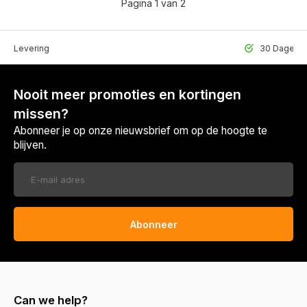
Pagina 1 van 2
lle Levering
30 Dagen r
Nooit meer promoties en kortingen
missen?
Abonneer je op onze nieuwsbrief om op de hoogte te
blijven.
Abonneer
Can we help?