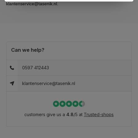
klantenservice@tasenik.nl
.
Can we help?
0597 412443
klantenservice@tasenik.nl
customers give us a
4.8
/
5
at
Trusted-shops