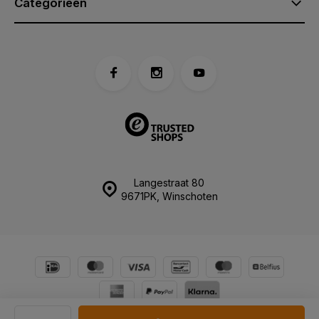
Categorieën
Langestraat 80
9671PK, Winschoten
© tasenik.nl - Harkema tassen en koffers
Sitemap