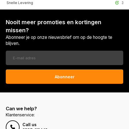
lle Levering
30 Dagen r
Nooit meer promoties en kortingen
missen?
Abonneer je op onze nieuwsbrief om op de hoogte te
blijven.
Abonneer
Can we help?
Klantenservice:
Call us