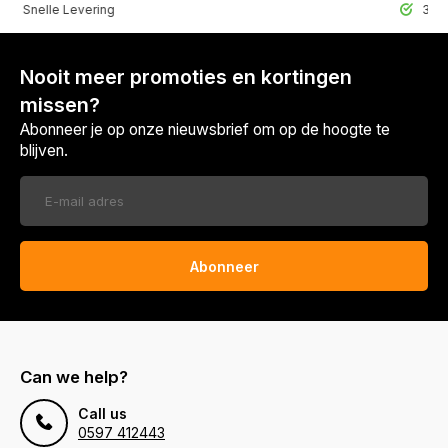
lle Levering
30 Dagen r
Nooit meer promoties en kortingen
missen?
Abonneer je op onze nieuwsbrief om op de hoogte te
blijven.
Abonneer
Can we help?
Call us
0597 412443