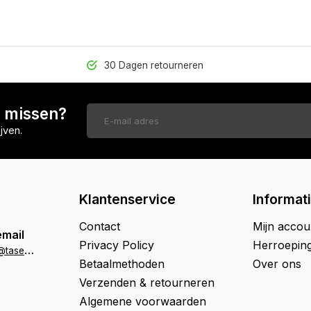
30 Dagen retourneren
n missen?
jven.
Klantenservice
Informat
Contact
Mijn accou
email
Privacy Policy
Herroepin
k
lantenservice@tasenik.nl
Betaalmethoden
Over ons
Verzenden & retourneren
Algemene voorwaarden