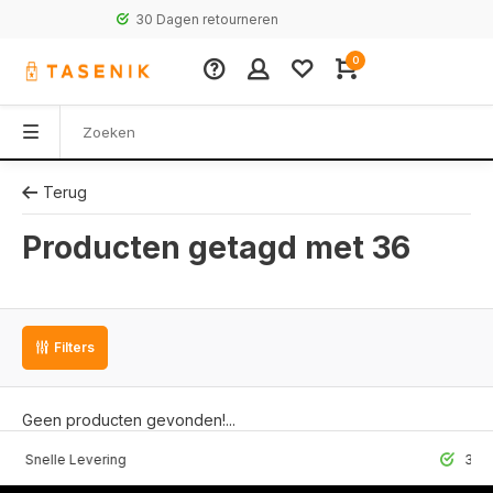
30 Dagen retourneren
0
Terug
Producten getagd met 36
Filters
Geen producten gevonden!...
lle Levering
30 Dagen r