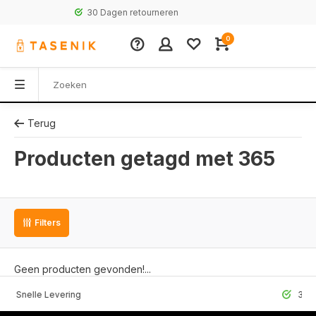
30 Dagen retourneren
0
Terug
Producten getagd met 365
Filters
Geen producten gevonden!...
lle Levering
30 Dagen r