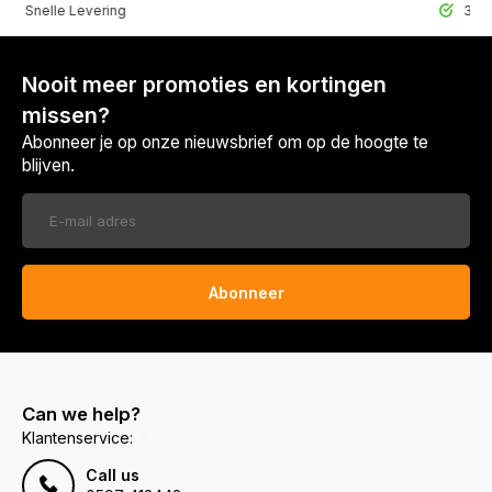
lle Levering
30 Dagen r
Nooit meer promoties en kortingen
missen?
Abonneer je op onze nieuwsbrief om op de hoogte te
blijven.
Abonneer
Can we help?
Klantenservice:
Call us