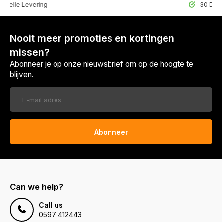
lle Levering
30 Dagen r
Nooit meer promoties en kortingen
missen?
Abonneer je op onze nieuwsbrief om op de hoogte te
blijven.
Abonneer
Can we help?
Call us
0597 412443