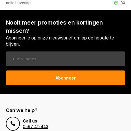
lle Levering
30 Dagen r
Nooit meer promoties en kortingen
missen?
Abonneer je op onze nieuwsbrief om op de hoogte te
blijven.
Abonneer
Can we help?
Call us
0597 412443