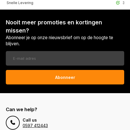
lle Levering
30 Dagen r
Nooit meer promoties en kortingen
missen?
Abonneer je op onze nieuwsbrief om op de hoogte te
blijven.
Abonneer
Can we help?
Call us
0597 412443