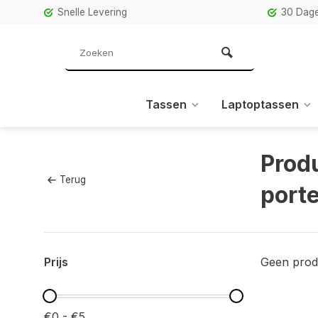
Snelle Levering
30 Dage
Tassen
Laptoptassen
Prod
Terug
port
Prijs
Geen prod
€0 - €5