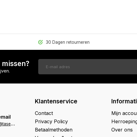
30 Dagen retourneren
n missen?
jven.
Klantenservice
Informat
Contact
Mijn accou
email
Privacy Policy
Herroepin
k
lantenservice@tasenik.nl
Betaalmethoden
Over ons