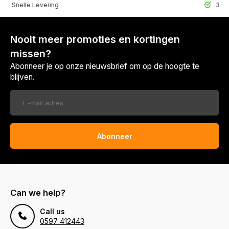
lle Levering
30 Dagen r
Nooit meer promoties en kortingen
missen?
Abonneer je op onze nieuwsbrief om op de hoogte te
blijven.
Abonneer
Can we help?
Call us
0597 412443