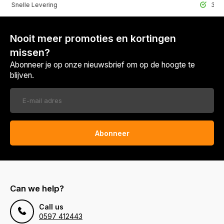
lle Levering
30 Dagen r
Nooit meer promoties en kortingen
missen?
Abonneer je op onze nieuwsbrief om op de hoogte te
blijven.
Abonneer
Can we help?
Call us
0597 412443