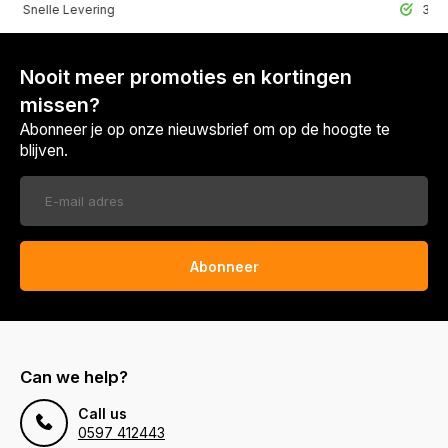
lle Levering
30 Dagen r
Nooit meer promoties en kortingen
missen?
Abonneer je op onze nieuwsbrief om op de hoogte te
blijven.
Abonneer
Can we help?
Call us
0597 412443