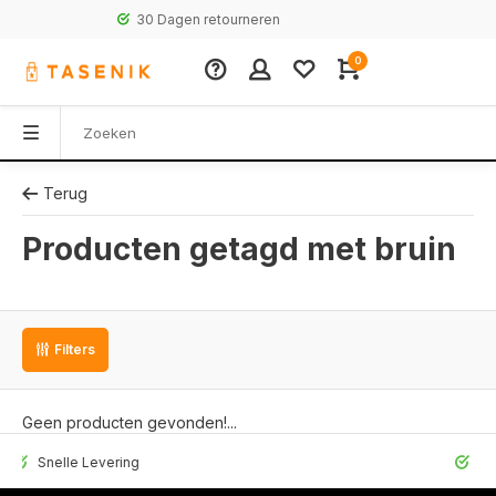
30 Dagen retourneren
0
Terug
Producten getagd met bruin
Filters
Geen producten gevonden!...
elle Levering
30 Dagen r