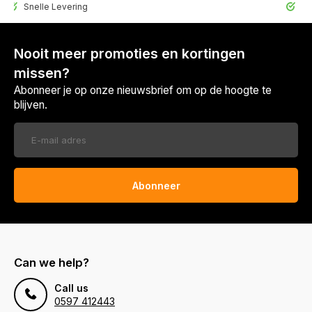
elle Levering
30 Dagen r
Nooit meer promoties en kortingen
missen?
Abonneer je op onze nieuwsbrief om op de hoogte te
blijven.
Abonneer
Can we help?
Call us
0597 412443