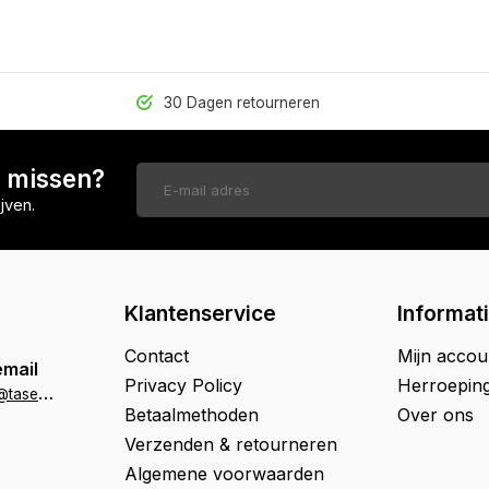
30 Dagen retourneren
n missen?
jven.
Klantenservice
Informat
Contact
Mijn accou
email
Privacy Policy
Herroepin
k
lantenservice@tasenik.nl
Betaalmethoden
Over ons
Verzenden & retourneren
Algemene voorwaarden