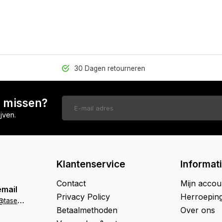
30 Dagen retourneren
n missen?
jven.
Klantenservice
Informat
Contact
Mijn accou
email
Privacy Policy
Herroepin
k
lantenservice@tasenik.nl
Betaalmethoden
Over ons