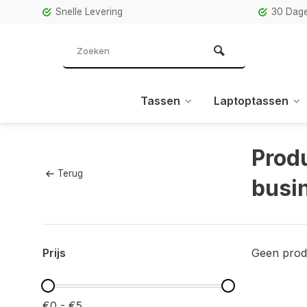
Snelle Levering
30 Dage
Tassen
Laptoptassen
Prod
Terug
busi
Prijs
Geen prod
€0 - €5