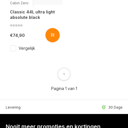
Cabin Zero
Classic 44L ultra light
absolute black
€74,90
Vergelijk
1
Pagina 1 van 1
lle Levering
30 Dagen r
Nooit meer promoties en kortingen