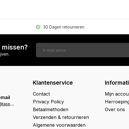
30 Dagen retourneren
n missen?
jven.
Klantenservice
Informat
Contact
Mijn accou
email
Privacy Policy
Herroepin
k
lantenservice@tasenik.nl
Betaalmethoden
Over ons
Verzenden & retourneren
Algemene voorwaarden