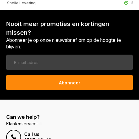
lle Levering
30 Dagen r
Nooit meer promoties en kortingen
missen?
Abonneer je op onze nieuwsbrief om op de hoogte te
blijven.
Abonneer
Can we help?
Klantenservice:
Call us