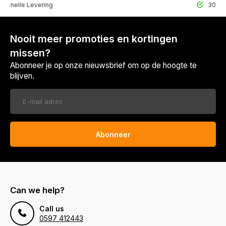
lle Levering
30 Dagen r
Nooit meer promoties en kortingen
missen?
Abonneer je op onze nieuwsbrief om op de hoogte te
blijven.
Abonneer
Can we help?
Call us
0597 412443