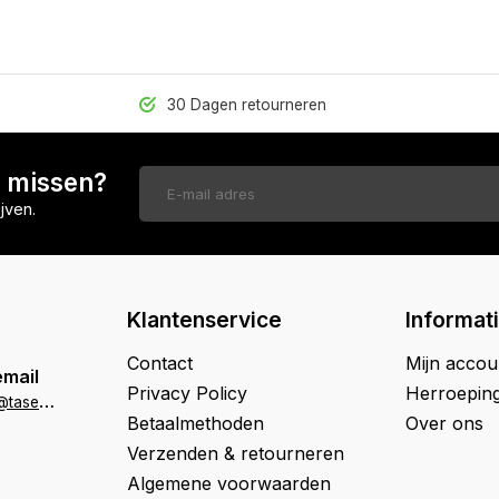
30 Dagen retourneren
n missen?
jven.
Klantenservice
Informat
Contact
Mijn accou
email
Privacy Policy
Herroepin
k
lantenservice@tasenik.nl
Betaalmethoden
Over ons
Verzenden & retourneren
Algemene voorwaarden