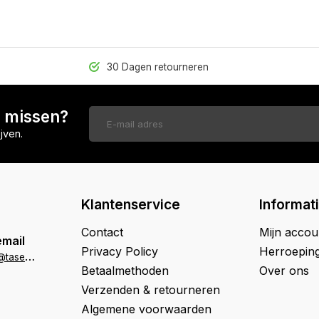
30 Dagen retourneren
n missen?
jven.
Klantenservice
Informat
Contact
Mijn accou
email
Privacy Policy
Herroepin
k
lantenservice@tasenik.nl
Betaalmethoden
Over ons
Verzenden & retourneren
Algemene voorwaarden