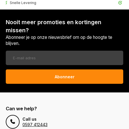
elle Levering
30 Dagen r
Nooit meer promoties en kortingen
missen?
Abonneer je op onze nieuwsbrief om op de hoogte te
blijven.
Abonneer
Can we help?
Call us
0597 412443