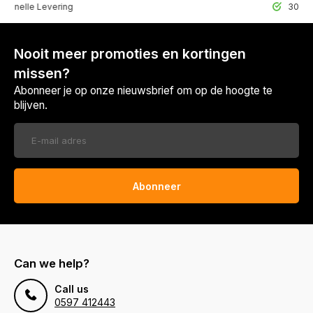
lle Levering
30 Dagen r
Nooit meer promoties en kortingen
missen?
Abonneer je op onze nieuwsbrief om op de hoogte te
blijven.
Abonneer
Can we help?
Call us
0597 412443