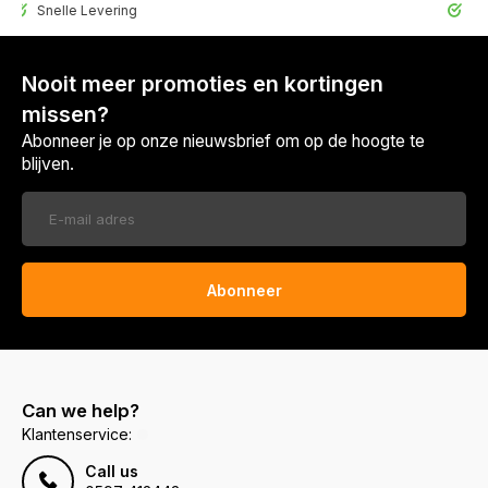
elle Levering
30 Dagen 
Nooit meer promoties en kortingen
missen?
Abonneer je op onze nieuwsbrief om op de hoogte te
blijven.
Abonneer
Can we help?
Klantenservice:
Call us