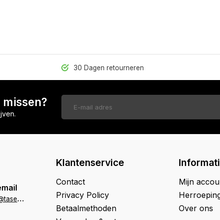
30 Dagen retourneren
n missen?
jven.
Klantenservice
Informat
Contact
Mijn accou
email
Privacy Policy
Herroepin
k
lantenservice@tasenik.nl
Betaalmethoden
Over ons