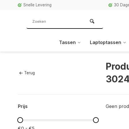
Snelle Levering
30 Dage
Tassen
Laptoptassen
Prod
Terug
302
Prijs
Geen prod
€0 - €5