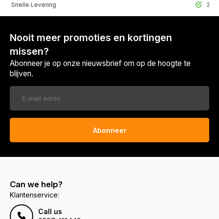
lle Levering
30 Dagen r
Nooit meer promoties en kortingen
missen?
Abonneer je op onze nieuwsbrief om op de hoogte te
blijven.
Abonneer
Can we help?
Klantenservice:
Call us