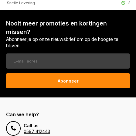
lle Levering
30 Dagen r
Nooit meer promoties en kortingen
missen?
Abonneer je op onze nieuwsbrief om op de hoogte te
blijven.
Abonneer
Can we help?
Call us
0597 412443