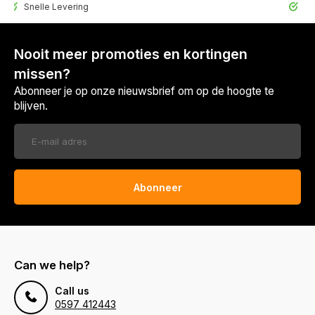
elle Levering
30 Dagen r
Nooit meer promoties en kortingen
missen?
Abonneer je op onze nieuwsbrief om op de hoogte te
blijven.
Abonneer
Can we help?
Call us
0597 412443