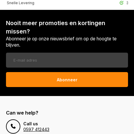
lle Levering
30 Dagen r
Nooit meer promoties en kortingen
missen?
Abonneer je op onze nieuwsbrief om op de hoogte te
blijven.
Abonneer
Can we help?
Call us
0597 412443