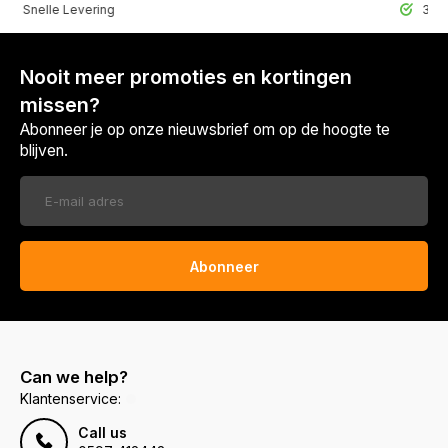
lle Levering
30 Dagen r
Nooit meer promoties en kortingen
missen?
Abonneer je op onze nieuwsbrief om op de hoogte te
blijven.
Abonneer
Can we help?
Klantenservice:
Call us