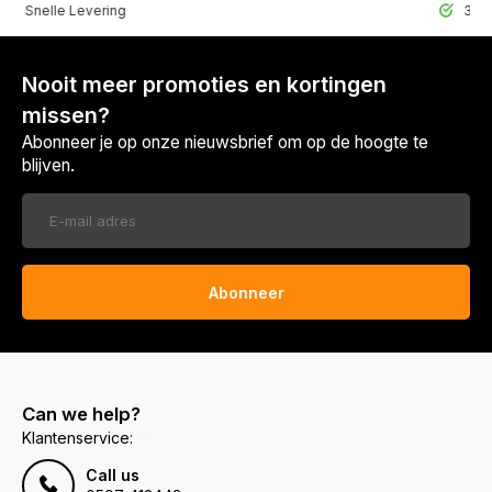
lle Levering
30 Dagen r
Nooit meer promoties en kortingen
missen?
Abonneer je op onze nieuwsbrief om op de hoogte te
blijven.
Abonneer
Can we help?
Klantenservice:
Call us