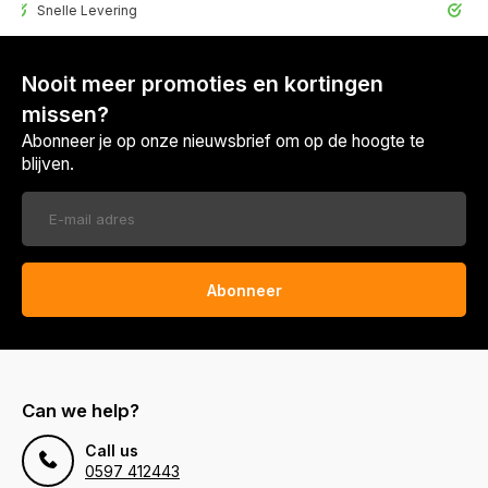
lle Levering
30 Dagen r
Nooit meer promoties en kortingen
missen?
Abonneer je op onze nieuwsbrief om op de hoogte te
blijven.
Abonneer
Can we help?
Call us
0597 412443