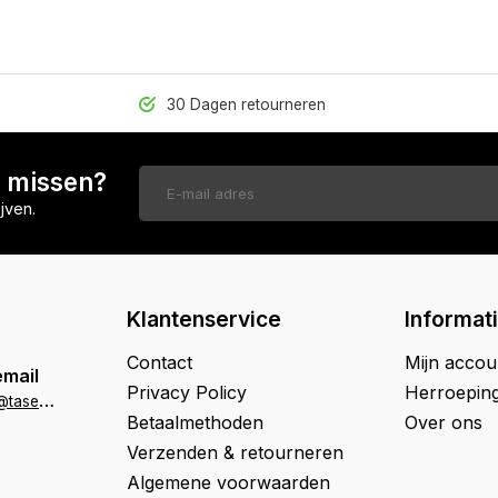
30 Dagen retourneren
n missen?
jven.
Klantenservice
Informat
Contact
Mijn accou
email
Privacy Policy
Herroepin
k
lantenservice@tasenik.nl
Betaalmethoden
Over ons
Verzenden & retourneren
Algemene voorwaarden