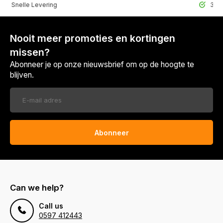
lle Levering
30 Dagen r
Nooit meer promoties en kortingen
missen?
Abonneer je op onze nieuwsbrief om op de hoogte te
blijven.
Abonneer
Can we help?
Call us
0597 412443