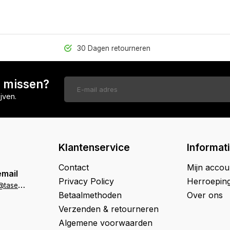
30 Dagen retourneren
n missen?
jven.
Klantenservice
Informat
Contact
Mijn accou
email
Privacy Policy
Herroepin
k
lantenservice@tasenik.nl
Betaalmethoden
Over ons
Verzenden & retourneren
Algemene voorwaarden