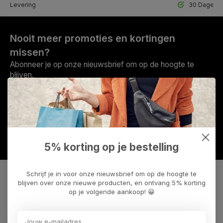
lle Levering
30 Dagen r
Nooit meer promoties en kortingen
missen?
Abonneer je op onze nieuwsbrief om op de hoogte te
blijven.
Abonneer
5% korting op je bestelling
Schrijf je in voor onze nieuwsbrief om op de hoogte te
blijven over onze nieuwe producten, en ontvang 5% korting
Can we help?
op je volgende aankoop! 😀
Call us
0597 412443